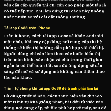
yêu cầu cấp quyền thì chỉ cần cho phép một lần là
có thể tiếp tục, khi làm đúng thì cách này không
khác nhiều so với cài đặt thông thường.
Tải app Go88 trên iPhone
Trên iPhone, cách tải app Go88 sẽ khác Android
một chút, khi truy cập đúng nơi cung cấp thì hệ
thống sẽ hiển thị hướng dẫn phù hợp với thiết bị.
Người dùng chỉ cần làm theo các bước hiển thị
trên màn hình, xác nhận và chờ trong thời gian
ngắn là có thể hoàn tất, sau đó ứng dụng sẽ sẵn
sàng để mở và sử dụng mà không cần thêm thao
tác nào khác.
Trình tự chung khi tải app Go88 để tránh phải làm lại
Dù dùng thiết bị nào, cách thực hiện vẫn đi theo
một trình tự khá giống nhau, bắt đầu từ việc vào
đúng nơi cung cấp, tải file phù hợp về máy, sau đó