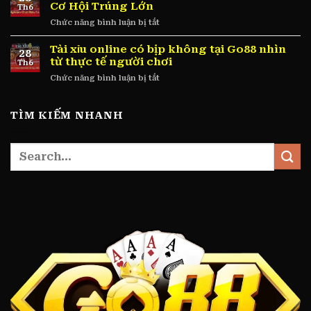
Nay
Tôn
Cơ Hội Trúng Lớn
nổ
Th6
Go8
Ngộ
hũ
ở
Chức năng bình luận bị tắt
Không
giữ
Kinh
Tại
được
Nghiệm
Tài xỉu online có bịp không tại Go88 nhìn
Go88
28
độ
Chơi
từ thực tế người chơi
–
Th6
HOT
Bắn
Cơ
theo
ở
Chức năng bình luận bị tắt
Cá
Hội
thời
Tài
Go88:
Thắng
gian
xỉu
Cách
Lớn
online
TÌM KIẾM NHANH
Tăng
Đang
có
Cơ
Chờ
bịp
Hội
Bạn
không
Trúng
tại
Lớn
Go88
nhìn
từ
thực
tế
người
chơi