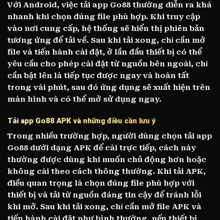
Với Android, việc tải app Go88 thường diễn ra khá
nhanh khi chọn đúng file phù hợp. Khi truy cập
vào nơi cung cấp, hệ thống sẽ hiển thị phiên bản
tương ứng để tải về. Sau khi tải xong, chỉ cần mở
file và tiến hành cài đặt, ở lần đầu thiết bị có thể
yêu cầu cho phép cài đặt từ nguồn bên ngoài, chỉ
cần bật lên là tiếp tục được ngay và hoàn tất
trong vài phút, sau đó ứng dụng sẽ xuất hiện trên
màn hình và có thể mở sử dụng ngay.
Tải app Go88 APK và những điều cần lưu ý
Trong nhiều trường hợp, người dùng chọn tải app
Go88 dưới dạng APK để cài trực tiếp, cách này
thường được dùng khi muốn chủ động hơn hoặc
không cài theo cách thông thường. Khi tải APK,
điều quan trọng là chọn đúng file phù hợp với
thiết bị và tải từ nguồn đáng tin cậy để tránh lỗi
khi mở. Sau khi tải xong, chỉ cần mở file APK và
tiến hành cài đặt như bình thường, nếu thiết bị