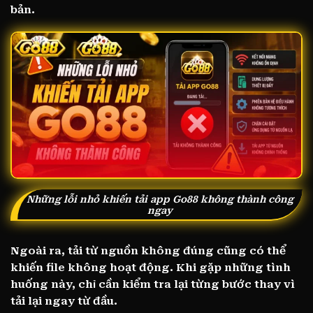
bản.
Những lỗi nhỏ khiến tải app Go88 không thành công
ngay
Ngoài ra, tải từ nguồn không đúng cũng có thể
khiến file không hoạt động. Khi gặp những tình
huống này, chỉ cần kiểm tra lại từng bước thay vì
tải lại ngay từ đầu.