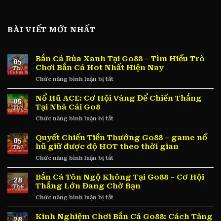
BÀI VIẾT MỚI NHẤT
Bắn Cá Rùa Xanh Tại Go88 – Tìm Hiểu Trò
05
Chơi Bắn Cá Hot Nhất Hiện Nay
Th7
ở
Chức năng bình luận bị tắt
Bắn
Cá
Nổ Hũ ACE: Cơ Hội Vàng Để Chiến Thắng
05
Rùa
Tại Nhà Cái Go8
Th7
Xanh
ở
Chức năng bình luận bị tắt
Tại
Nổ
Go88
Hũ
Quyết Chiến Tiền Thưởng Go88 – game nổ
–
05
ACE:
hũ giữ được độ HOT theo thời gian
Tìm
Th7
Cơ
Hiểu
ở
Chức năng bình luận bị tắt
Hội
Trò
Quyết
Vàng
Chơi
Chiến
Bắn Cá Tôn Ngộ Không Tại Go88 – Cơ Hội
Để
28
Bắn
Tiền
Thắng Lớn Đang Chờ Bạn
Chiến
Th6
Cá
Thưởng
Thắng
Hot
ở
Chức năng bình luận bị tắt
Go88
Tại
Nhất
Bắn
–
Nhà
Hiện
Cá
Kinh Nghiệm Chơi Bắn Cá Go88: Cách Tăng
game
28
Cái