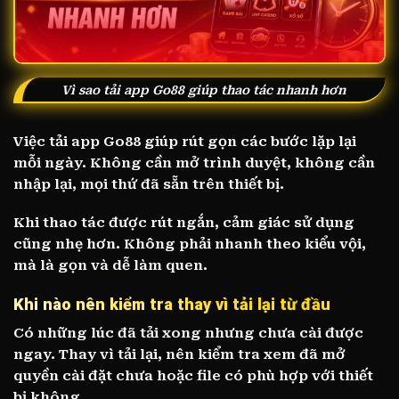
Vì sao tải app Go88 giúp thao tác nhanh hơn
Việc tải app Go88 giúp rút gọn các bước lặp lại
mỗi ngày. Không cần mở trình duyệt, không cần
nhập lại, mọi thứ đã sẵn trên thiết bị.
Khi thao tác được rút ngắn, cảm giác sử dụng
cũng nhẹ hơn. Không phải nhanh theo kiểu vội,
mà là gọn và dễ làm quen.
Khi nào nên kiểm tra thay vì tải lại từ đầu
Có những lúc đã tải xong nhưng chưa cài được
ngay. Thay vì tải lại, nên kiểm tra xem đã mở
quyền cài đặt chưa hoặc file có phù hợp với thiết
bị không.