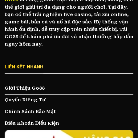
thế giới giải trí đa dạng cho người chơi. Tại đây,
bạn có thể trải nghiệm live casino, tài xỉu online,
game bài, bắn cá và nổ hũ đặc sắc. Hệ thống vận
hành ổn định, dễ truy cập trên nhiều thiết bị. Tải
GO88 để khám phá ưu đãi và nhận thưởng hấp dẫn
ngay hôm nay.
LIÊN KẾT NHANH
Giới Thiệu Go88
Quyền Riêng Tư
Chính Sách Bảo Mật
Điều Khoản Điều Kiện