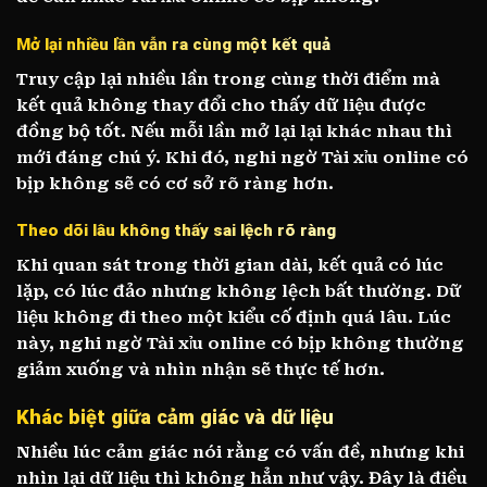
Mở lại nhiều lần vẫn ra cùng một kết quả
Truy cập lại nhiều lần trong cùng thời điểm mà
kết quả không thay đổi cho thấy dữ liệu được
đồng bộ tốt. Nếu mỗi lần mở lại lại khác nhau thì
mới đáng chú ý. Khi đó, nghi ngờ Tài xỉu online có
bịp không sẽ có cơ sở rõ ràng hơn.
Theo dõi lâu không thấy sai lệch rõ ràng
Khi quan sát trong thời gian dài, kết quả có lúc
lặp, có lúc đảo nhưng không lệch bất thường. Dữ
liệu không đi theo một kiểu cố định quá lâu. Lúc
này, nghi ngờ Tài xỉu online có bịp không thường
giảm xuống và nhìn nhận sẽ thực tế hơn.
Khác biệt giữa cảm giác và dữ liệu
Nhiều lúc cảm giác nói rằng có vấn đề, nhưng khi
nhìn lại dữ liệu thì không hẳn như vậy. Đây là điều