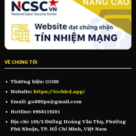
VỀ CHÚNG TÔI
Thương hiệu:
GO88
Website:
https://locbird.app/
Email:
go88tips@gmail.com
Hotline: 0968119201
Địa chỉ: 199/2 Đường Hoàng Văn Thụ, Phường
Phú Nhuận, TP. Hồ Chí Minh, Việt Nam