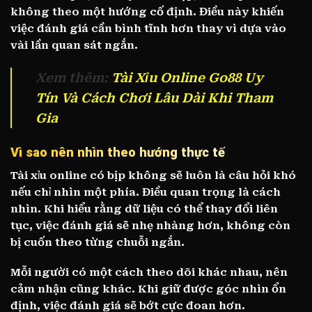
không theo một hướng cố định. Điều này khiến
việc đánh giá cần bình tĩnh hơn thay vì dựa vào
vài lần quan sát ngắn.
Xem thêm:
Tài Xỉu Online Go88 Uy
Tín Và Cách Chơi Lâu Dài Khi Tham
Gia
Vì sao nên nhìn theo hướng thực tế
Tài xỉu online có bịp không sẽ luôn là câu hỏi khó
nếu chỉ nhìn một phía. Điều quan trọng là cách
nhìn. Khi hiểu rằng dữ liệu có thể thay đổi liên
tục, việc đánh giá sẽ nhẹ nhàng hơn, không còn
bị cuốn theo từng chuỗi ngắn.
Mỗi người có một cách theo dõi khác nhau, nên
cảm nhận cũng khác. Khi giữ được góc nhìn ổn
định, việc đánh giá sẽ bớt cực đoan hơn.