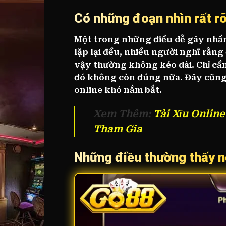
Có những đoạn nhìn rất rõ
Một trong những điều dễ gây nhầm
lặp lại đều, nhiều người nghĩ rằ
vậy thường không kéo dài. Chỉ cần 
đó không còn đúng nữa. Đây cũng l
online khó nắm bắt.
Xem Thêm:
Tài Xỉu Onlin
Tham Gia
Những điều thường thấy n