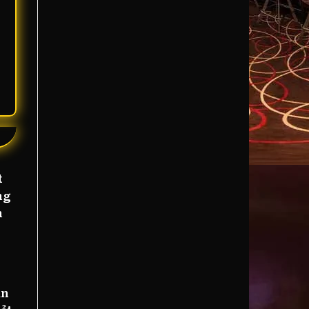
t
ng
n
ìn