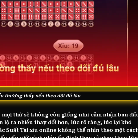
u thường thấy nếu theo dõi đủ lâu
ài, mọi thứ sẽ không còn giống như cảm nhận ban đầ
ộ ra nhiều thay đổi hơn, lúc rõ ràng, lúc lại khó
c Suất Tài xỉu online không thể nhìn theo một các
hấy cần giữ cách nhìn ổn định thay vì chạy theo từ