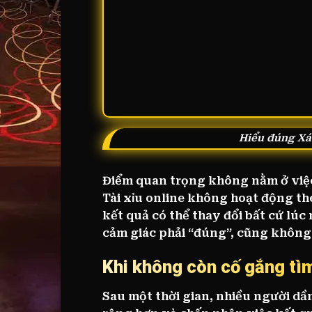
Hiểu đúng Xác
Điểm quan trọng không nằm ở việc
Tài xỉu online không hoạt động th
kết quả có thể thay đổi bất cứ lúc
cảm giác phải “đúng”, cũng không
Khi không còn cố gắng tì
Sau một thời gian, nhiều người dần