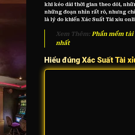
khi kéo dài thời gian theo dõi, nh
những đoạn nhìn rất rõ, nhưng chỉ
là lý do khiến Xác Suất Tài xỉu onl
Xem Thêm:
Phần mềm tài 
nhất
Hiểu đúng Xác Suất Tài xỉu