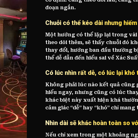
đoạn ngắn.
Chuỗi có thể kéo dài nhưng hiếm
Một hướng có thể lặp lại trong vài
theo dõi thêm, sẽ thấy chuỗi đó k
thay đổi, hướng ban đầu thường bị
thể dễ dẫn đến hiểu sai về Xác Suất
Có lúc nhìn rất dễ, có lúc lại khó
Không phải lúc nào kết quả cũng 
hiểu ngay, nhưng cũng có lúc thay 
khác biệt này xuất hiện khá thườn
cảm giác “dễ” hay “khó” chỉ mang t
Nhìn dài sẽ khác hoàn toàn so vớ
Nếu chỉ xem trong một khoảng ngắ