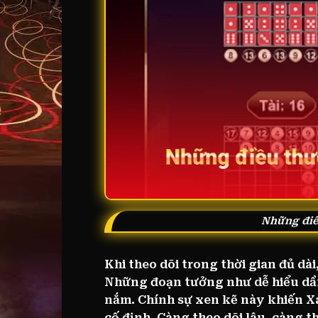
Những điề
Khi theo dõi trong thời gian đủ d
Những đoạn tưởng như dễ hiểu dần l
nắm. Chính sự xen kẽ này khiến Xá
cố định. Càng theo dõi lâu, càng t