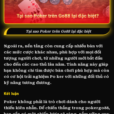
Tại sao Poker trên Go88 lại đặc biệt
Ngoài ra, nền tảng còn cung cấp nhiều bàn với
các mức cược khác nhau, phù hợp với mọi đối
tượng người chơi, từ những người mới bắt đầu
cho đến các cao thủ lâu năm. Tính năng này giúp
bạn không chỉ tìm được bàn chơi phù hợp mà còn
có cơ hội trải nghiệm Po ker
với những đối thủ có
kỹ năng tương đương.
Kết luận
Poker không phải là trò chơi dành cho người
thiếu kiên nhẫn. Để chiến thắng trong pokergo88,
bạn cần có một chiến lược rõ ràng, nắm vững quy