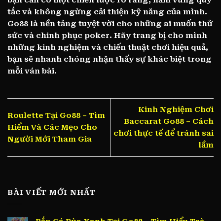
tắc và không ngừng cải thiện kỹ năng của mình.
Go88 là nền tảng tuyệt vời cho những ai muốn thử
sức và chinh phục poker
. Hãy trang bị cho mình
những kinh nghiệm và chiến thuật chơi hiệu quả,
bạn sẽ nhanh chóng nhận thấy sự khác biệt trong
mỗi ván bài.
Kinh Nghiệm Chơi
Roulette Tại Go88 – Tìm
Baccarat Go88 – Cách
Hiểm Và Các Mẹo Cho
chơi thực tế để tránh sai
Người Mới Tham Gia
lầm
BÀI VIẾT MỚI NHẤT