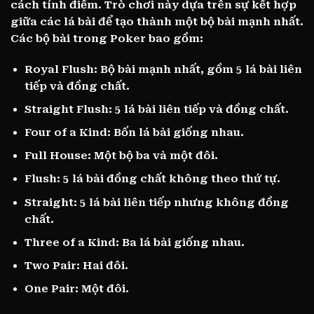
cách tính điểm. Trò chơi này dựa trên sự kết hợp
giữa các lá bài để tạo thành một bộ bài mạnh nhất.
Các bộ bài trong Poker bao gồm:
Royal Flush: Bộ bài mạnh nhất, gồm 5 lá bài liên
tiếp và đồng chất.
Straight Flush: 5 lá bài liên tiếp và đồng chất.
Four of a Kind: Bốn lá bài giống nhau.
Full House: Một bộ ba và một đôi.
Flush: 5 lá bài đồng chất không theo thứ tự.
Straight: 5 lá bài liên tiếp nhưng không đồng
chất.
Three of a Kind: Ba lá bài giống nhau.
Two Pair: Hai đôi.
One Pair: Một đôi.