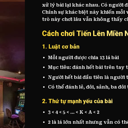
xử lý bài lại khác nhau. Có người đ
Chính sự khác biệt này khiến mỗi 
trò này chơi lâu vẫn không thấy c
Cách chơi Tiến Lên Miền N
1. Luật cơ bản
Mỗi người được chia 13 lá bài
Mục tiêu: đánh hết bài trên tay 
Người hết bài đầu tiên là người
Có thể đánh lẻ, đôi, sảnh, ba đô
2. Thứ tự mạnh yếu của bài
3 < 4 < 5 < … < K < A < 2
2 là lá lớn nhất nhưng vẫn có th