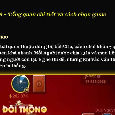
 – Tổng quan chi tiết và cách chọn game
 nào
 bài quen thuộc dùng bộ bài 52 lá, cách chơi không 
uen khá nhanh. Mỗi người được chia 13 lá và mục ti
ững người còn lại. Nghe thì dễ, nhưng khi vào ván t
ẹp là thắng.