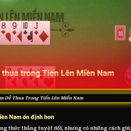
m Dễ Thua Trong Tiến Lên Miền Nam
Miền Nam ổn định hơn
ông thức thắng tuyệt đối, nhưng có những cách giú