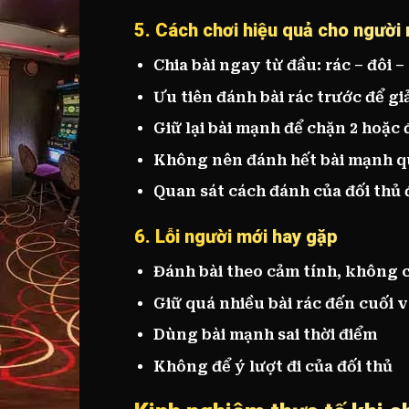
5. Cách chơi hiệu quả cho người
Chia bài ngay từ đầu: rác – đôi 
Ưu tiên đánh bài rác trước để g
Giữ lại bài mạnh để chặn 2 hoặc 
Không nên đánh hết bài mạnh 
Quan sát cách đánh của đối thủ 
6. Lỗi người mới hay gặp
Đánh bài theo cảm tính, không 
Giữ quá nhiều bài rác đến cuối 
Dùng bài mạnh sai thời điểm
Không để ý lượt đi của đối thủ